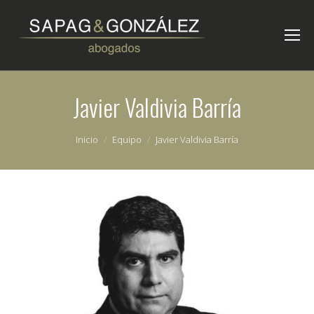
Javier Valdivia Barría
Estás aquí:
Inicio
Equipo
Javier Valdivia Barría